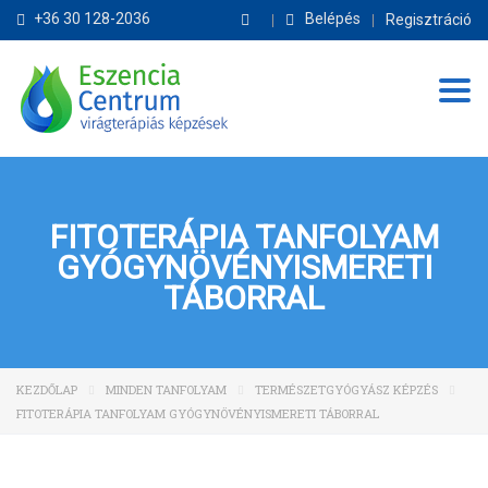
+36 30 128-2036
Belépés
Regisztráció
Tog
FITOTERÁPIA TANFOLYAM
GYÓGYNÖVÉNYISMERETI
TÁBORRAL
KEZDŐLAP
MINDEN TANFOLYAM
TERMÉSZETGYÓGYÁSZ KÉPZÉS
FITOTERÁPIA TANFOLYAM GYÓGYNÖVÉNYISMERETI TÁBORRAL