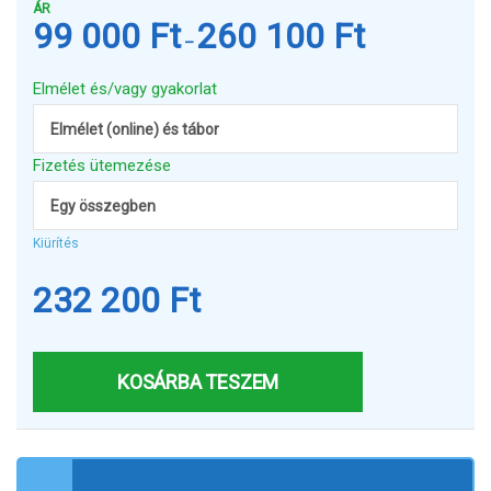
ÁR
99 000
Ft
260 100
Ft
Ártartomány:
–
99
000 Ft
Elmélet és/vagy gyakorlat
-
Elmélet (online) és tábor
260
100 Ft
Fizetés ütemezése
Egy összegben
Kiürítés
232 200
Ft
KOSÁRBA TESZEM