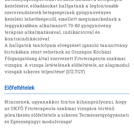
kezelésére, előadásokat hallgatnak a legfontosabb
szervrendszerek betegségeinek gyógynövényes
kezelési lehetőségeiről, emellett megismerkednek a
leggyakrabban alkalmazott 70-80 gyógynövény
terápiás alkalmazásával, indikációival és
kontraindikációval.
A hallgatók tanfolyam elvégzését igazoló tanúsítvány
birtokában részt vehetnek az Országos Kórházi
Főigazgatóság által szervezett Fitoterapeuta szakmai
vizsgán. A vizsga letételének előfeltétele, az alapmodul
vizsgák sikeres teljesítése! (EÜ,TGY)
Előfeltételek
Nincsenek, ugyanakkor fontos kihangsúlyozni, hogy
az OKFŐ Fitoterapeuta szakmai vizsgára történő
jelentkezés előfeltétele a sikeres Természetgyógyászati
és Egészségügyi modulvizsga!