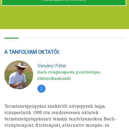
A TANFOLYAM OKTATÓI:
Varsányi Péter
Bach-virágterapeuta, pszichológus,
életmódtanácsadó
Természetgyógyász szakértői névjegyzék tagja,
vizsgaelnök. 1995 óta rendszeresen oktatok
természetgyógyászati témájú tanfolyamokon Bach-
virágterápiát, fitoterápiát, alternatív mozgás- és