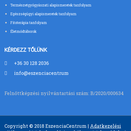
Természetgyógyászati alapismeretek tanfolyam
Egészségügyi alapismeretek tanfolyam
Fitoterápia tanfolyam
Életmódtáborok
KÉRDEZZ TŐLÜNK
+36 30 128 2036
info@eszenciacentrum.hu
Felnőttképzési nyilvántartási szám: B/2020/000634
Copyright © 2018 EszenciaCentrum |
Adatkezelési