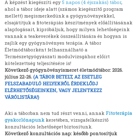
A képzést kiegészíti egy
5 napos (4 éjszakás) tábor
,
ahol a tábor ideje alatt (számos kiegészítő program
mellett) megismerkedünk a gyógynövényekkel,
elsajátítjuk a fitoterápiás készítmények előállításának
alapfogásait, kipróbáljuk, hogy milyen lehetőségeink
vannak a teakeverékek összeállítására és hogyan is
zajlik egy gyógynövényes terápia. A tábor
Életmódtáborként felhasználható a
Természetgyógyászati modulvizsgához előírt
kötelezettség teljesítésére is!
Következő gyógynövényismeret életmódtábor: 2026.
július 22-26.
(A TÁBOR BETELT, AZ ESETLEG
FELSZABADULÓ HELYEKRŐL ÉRDEKLŐDJ
ELÉRHETŐSÉGEINKEN, VAGY JELENTKEZZ
VÁRÓLISTÁRA!)
Aki a táborban nem tud részt venni, annak
Fitoterápia
gyakorlónapunk
keretében, vizsgafelkészítő
konzultációs lehetőséget biztosítunk.
Következő konzultációs nap: később pontosítjuk