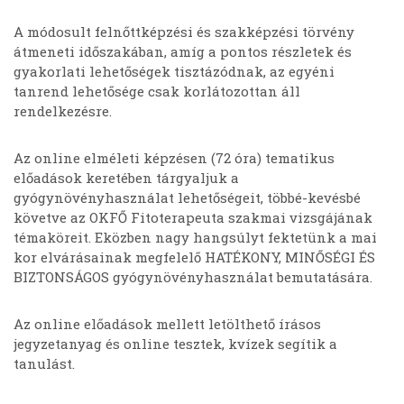
A módosult felnőttképzési és szakképzési törvény
átmeneti időszakában, amíg a pontos részletek és
gyakorlati lehetőségek tisztázódnak, az egyéni
tanrend lehetősége csak korlátozottan áll
rendelkezésre.
Az online elméleti képzésen (72 óra) tematikus
előadások keretében tárgyaljuk a
gyógynövényhasználat lehetőségeit, többé-kevésbé
követve az OKFŐ Fitoterapeuta szakmai vizsgájának
témaköreit. Eközben nagy hangsúlyt fektetünk a mai
kor elvárásainak megfelelő HATÉKONY, MINŐSÉGI ÉS
BIZTONSÁGOS gyógynövényhasználat bemutatására.
Az online előadások mellett letölthető írásos
jegyzetanyag és online tesztek, kvízek segítik a
tanulást.