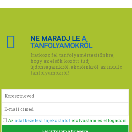
NE MARADJ LE
A
TANFOLYAMOKRÓL
Iratkozz fel tanfolyamértesítőnkre,
hogy az elsők között tudj
újdonságainkról, akcióinkról, az induló
tanfolyamokról!
Az
adatkezelési tájékoztatót
elolvastam és elfogadom.
Feliratkozom a hírlevélre