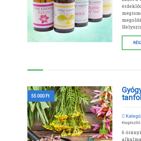
érdeklő
megisme
megoldá
Helyszí
RÉS
Gyóg
tanf
55 000
Ft
Kategór
Kiegészítő
6 órány
alkalma