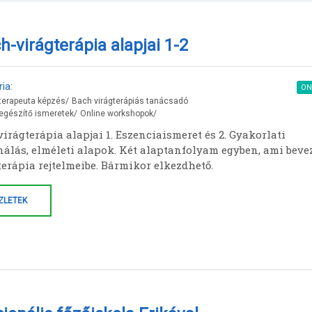
h-virágterápia alapjai 1-2
ia:
ON
terapeuta képzés
/
Bach virágterápiás tanácsadó
egészítő ismeretek
/
Online workshopok
/
irágterápia alapjai 1. Eszenciaismeret és 2. Gyakorlati
nálás, elméleti alapok. Két alaptanfolyam egyben, ami beve
terápia rejtelmeibe. Bármikor elkezdhető.
ZLETEK