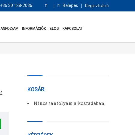
+36 30 128-2036
Belépés
Regisztráció
TANFOLYAM
INFORMÁCIÓK
BLOG
KAPCSOLAT
KOSÁR
l,
Nincs tanfolyam a kosradaban