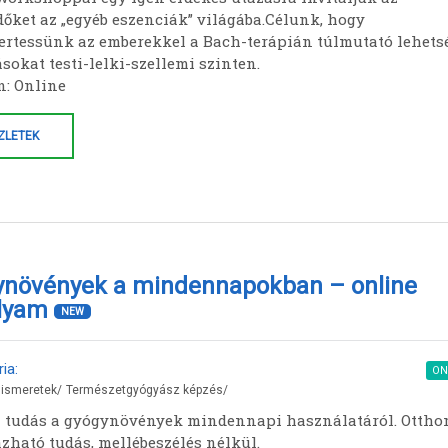
dőket az „egyéb eszenciák” világába.Célunk, hogy
rtessünk az emberekkel a Bach-terápián túlmutató lehets
sokat testi-lelki-szellemi szinten.
n: Online
ZLETEK
ynövények a mindennapokban – online
olyam
NEW
ia:
ON
 ismeretek
/
Természetgyógyász képzés
/
i tudás a gyógynövények mindennapi használatáról. Ottho
zható tudás, mellébeszélés nélkül.