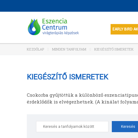
EARLY BIRD A
KEZDŐLAP
MINDEN TANFOLYAM
KIEGÉSZÍTŐ ISMERETEK
KIEGÉSZÍTŐ ISMERETEK
Csokorba gyűjtöttük a különböző eszenciatípus
érdeklődők is elvégezhetnek. (A kínálat folyam
Search
for: