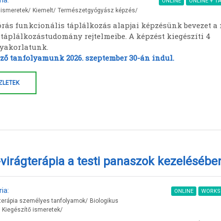
ia:
ONLINE
ONLINE + T
 ismeretek
/
Kiemelt
/
Természetgyógyász képzés
/
 órás funkcionális táplálkozás alapjai képzésünk bevezet a
táplálkozástudomány rejtelmeibe. A képzést kiegészíti 4
yakorlatunk.
ző tanfolyamunk 2026. szeptember 30-án indul.
ZLETEK
virágterápia a testi panaszok kezelésébe
ia:
ONLINE
WORKS
terápia személyes tanfolyamok
/
Biologikus
Kiegészítő ismeretek
/