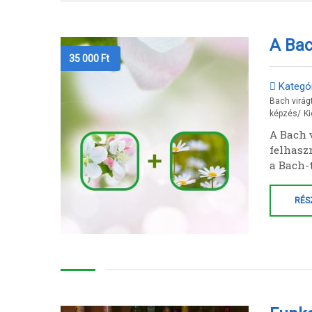
A Bac
35 000
Ft
Kategór
Bach virág
képzés
/
Ki
A Bach v
felhasz
a Bach-
RÉS