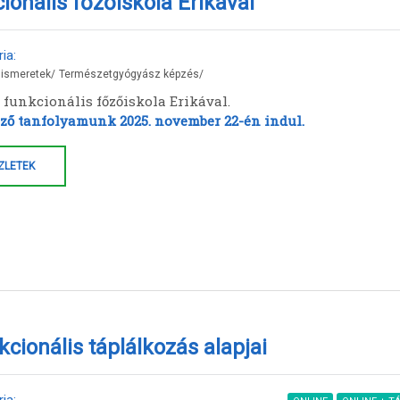
ionális főzőiskola Erikával
ia:
 ismeretek
/
Természetgyógyász képzés
/
 funkcionális főzőiskola Erikával.
ző tanfolyamunk 2025. november 22-én indul.
ZLETEK
kcionális táplálkozás alapjai