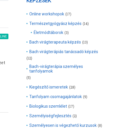
KÉPZÉSEK
Online workshopok
(17)
Természetgyógyász képzés
(14)
Életmódtáborok
(3)
LINE
Bach virágterapeuta képzés
(13)
Bach virágterápiás tanácsadó képzés
(12)
zet
Bach-virágterápia személyes
tanfolyamok
(5)
Kiegészítő ismeretek
(28)
Tanfolyam csomagajánlatok
(9)
Biologikus szemlélet
(17)
Személyiségfejlesztés
(2)
Személyesen is végezhető kurzusok
(8)