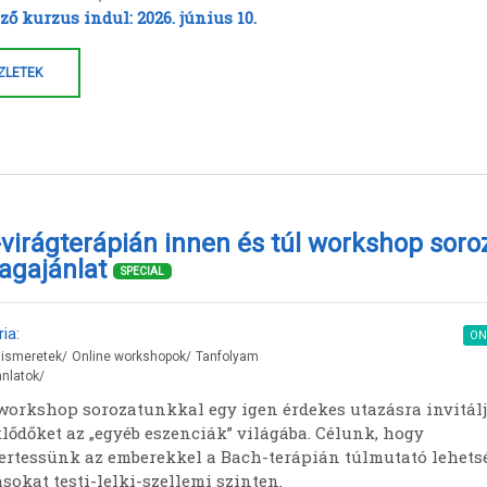
ő kurzus indul: 2026. június 10.
ZLETEK
virágterápián innen és túl workshop soro
agajánlat
SPECIAL
ia:
ON
 ismeretek
/
Online workshopok
/
Tanfolyam
nlatok
/
 workshop sorozatunkkal egy igen érdekes utazásra invitál
klődőket az „egyéb eszenciák” világába. Célunk, hogy
rtessünk az emberekkel a Bach-terápián túlmutató lehets
sokat testi-lelki-szellemi szinten.