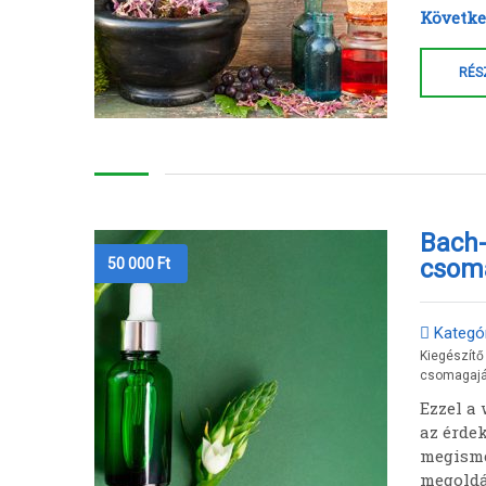
Következ
RÉS
Bach-
csom
50 000
Ft
Kategór
Kiegészítő
csomagajá
Ezzel a
az érde
megisme
megoldá