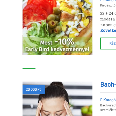
Kategór
-
219
Kiegészítő
000 Ft
22 + 24
modern 
napos g
Követke
RÉS
Bach-
20 000
Ft
Kategór
Bach-virág
szemlélet
/