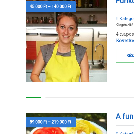
Funkc
Ártartomány:
45 000
Ft
–
140 000
Ft
45
000 Ft
Kategór
-
140
Kiegészítő
000 Ft
4 napos
Követke
RÉS
A fun
Ártartomány:
89 000
Ft
–
219 000
Ft
89
000 Ft