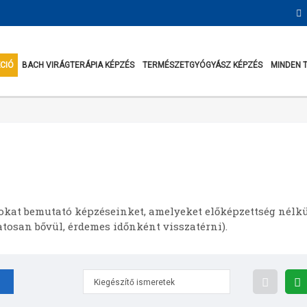
KCIÓ
BACH VIRÁGTERÁPIA KÉPZÉS
TERMÉSZETGYÓGYÁSZ KÉPZÉS
MINDEN 
okat bemutató képzéseinket, amelyeket előképzettség nélkü
atosan bővül, érdemes időnként visszatérni).
Kiegészítő ismeretek