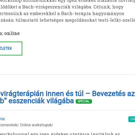
 workshop sorozatunkkal egy igen érdekes utazásra invitál
klődőket a Bach-virágeszenciák világába. Célunk, hogy
rtessünk az emberekkel a Bach-terápia hagyományos
zásán túlmutató lehetséges megoldásokat testi-lelki-szell
n: online
ZLETEK
virágterápián innen és túl – Bevezetés az
b” esszenciák világába
SPECIAL
ia:
ON
 ismeretek
/
Online workshopok
/
 workshoppal egy igen érdekes utazásra invitáljuk az