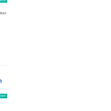
ÁBOR
 mai
n
HOP