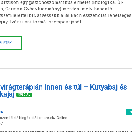
kurzuson egy pszichoszomatikus elmélet (Biologika, Új-
a, Germán Gyógytudomány) mentén, mely hasonló
szemlélettel bír, átvesszük a 38 Bach esszenciát lehetséges
egnyilvánulási formái szempontjából.
ZLETEK
virágterápián innen és túl – Kutyabaj és
kajaj
SPECIAL
ia:
ON
 szemlélet
/
Kiegészítő ismeretek
/
Online
k
/