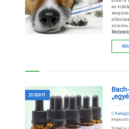
Ezzel a
az érde
megisme
alkalma
szinten.
Helyszí
RÉS
Bach-
„egyé
20 000
Ft
Kategór
Kiegészítő
Ezzel a