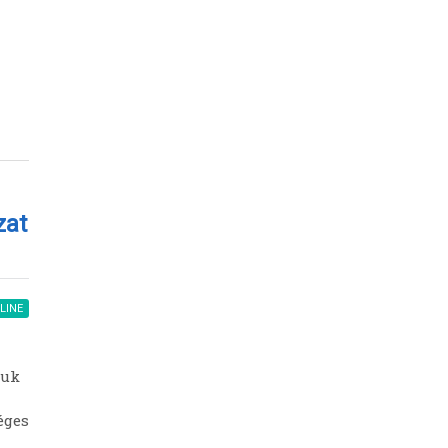
zat
LINE
juk
éges