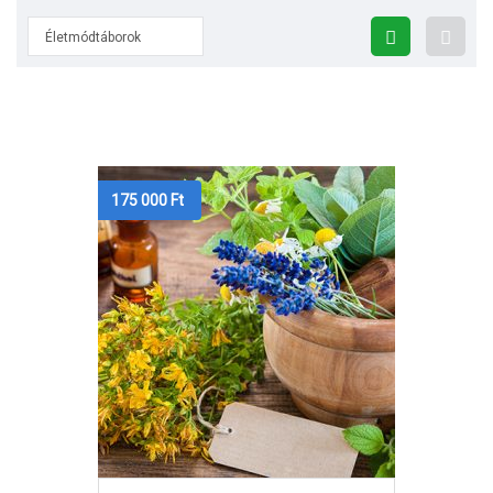
Életmódtáborok
175 000
Ft