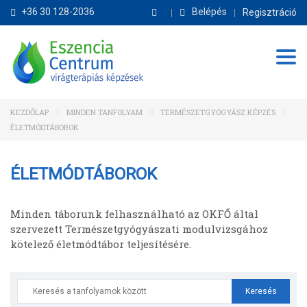
+36 30 128-2036
Belépés
Regisztráció
Tog
KEZDŐLAP
MINDEN TANFOLYAM
TERMÉSZETGYÓGYÁSZ KÉPZÉS
ÉLETMÓDTÁBOROK
ÉLETMÓDTÁBOROK
Minden táborunk felhasználható az OKFŐ által
szervezett Természetgyógyászati modulvizsgához
kötelező életmódtábor teljesítésére.
Search
for: