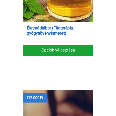
Életmódtábor (Fitoterápia,
gyógynövényismeret)
Opciók választása
175 000
Ft