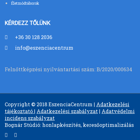
Életmódtáborok
KÉRDEZZ TŐLÜNK
+36 30 128 2036
info@eszenciacentrum.hu
Felnőttképzési nyilvántartási szám: B/2020/000634
Copyright © 2018 EszenciaCentrum |
Adatkezelési
tájékoztató
|
Adatkezelési szabályzat
|
Adatvédelmi
incidens szabályzat
Bognár Stúdió: honlapkészítés, keresőoptimalizálás